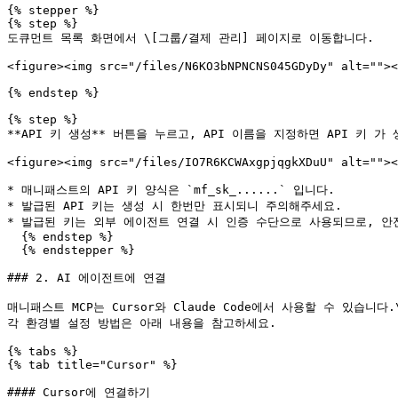
{% stepper %}

{% step %}

도큐먼트 목록 화면에서 \[그룹/결제 관리] 페이지로 이동합니다.

<figure><img src="/files/N6KO3bNPNCNS045GDyDy" alt=""><
{% endstep %}

{% step %}

**API 키 생성** 버튼을 누르고, API 이름을 지정하면 API 키 가 
<figure><img src="/files/IO7R6KCWAxgpjqgkXDuU" alt=""><
* 매니패스트의 API 키 양식은 `mf_sk_......` 입니다.

* 발급된 API 키는 생성 시 한번만 표시되니 주의해주세요.

* 발급된 키는 외부 에이전트 연결 시 인증 수단으로 사용되므로, 안
  {% endstep %}

  {% endstepper %}

### 2. AI 에이전트에 연결

매니패스트 MCP는 Cursor와 Claude Code에서 사용할 수 있습니다.\
각 환경별 설정 방법은 아래 내용을 참고하세요.

{% tabs %}

{% tab title="Cursor" %}

#### Cursor에 연결하기
