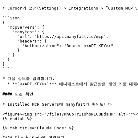
* Cursor의 설정(Settings) > Integrations > “Custom MC
```json

{

  "mcpServers": {

    "manyfast": {

      "url": "https://api.manyfast.io/mcp",

      "headers": {

        "Authorization": "Bearer <<API_KEY>>"

      }

    }

  }

}

```

* 다음 정보를 입력합니다.

  * **`<<API_KEY>>`**: 매니패스트에서 발급받은 개인 키로 대체해주세요.

#### 연결 확인

* Installed MCP Servers에 manyfast가 확인됩니다.

<figure><img src="/files/Mn6pTrIIohoNI0QDdsHH" alt=""><
{% endtab %}

{% tab title="Claude Code" %}

#### Claude Code에 연결하기
