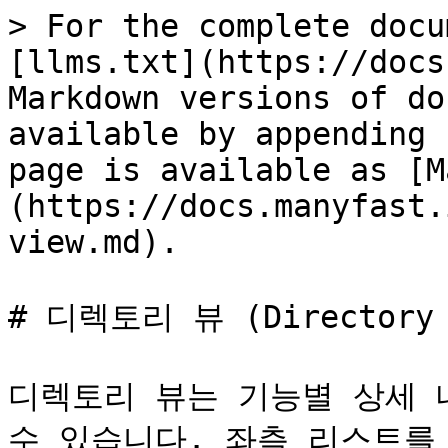
> For the complete docu
[llms.txt](https://docs
Markdown versions of do
available by appending 
page is available as [M
(https://docs.manyfast.
view.md).

# 디렉토리 뷰 (Directory V
디렉토리 뷰는 기능별 상세 
수 있습니다. 좌측 리스트를 