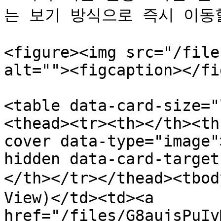
는 보기 방식으로 즉시 이동할
<figure><img src="/file
alt=""><figcaption></fi
<table data-card-size="
<thead><tr><th></th><th
cover data-type="image"
hidden data-card-target
</th></tr></thead><tbo
View)</td><td><a 
href="/files/G8aujsPuIv