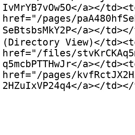
IvMrYB7vOw5O</a></td><td
href="/pages/paA480hfSe
SeBtsbsMkY2P</a></td>
(Directory View)</td><td
href="/files/stvKrCKAq5
q5mcbPTTHwJr</a></td><td
href="/pages/kvfRctJX2H